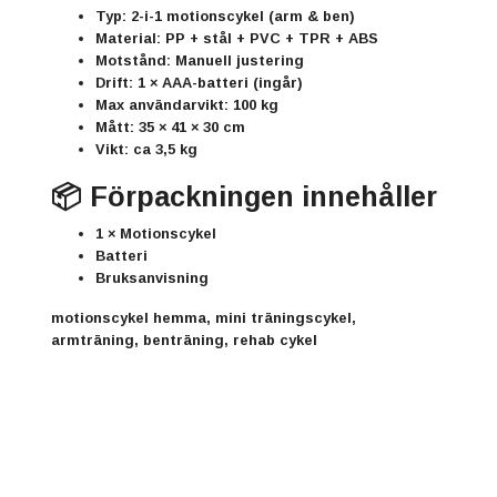
Typ:
2-i-1 motionscykel (arm & ben)
Material:
PP + stål + PVC + TPR + ABS
Motstånd:
Manuell justering
Drift:
1 × AAA-batteri (ingår)
Max användarvikt:
100 kg
Mått:
35 × 41 × 30 cm
Vikt:
ca 3,5 kg
📦 Förpackningen innehåller
1 × Motionscykel
Batteri
Bruksanvisning
motionscykel hemma, mini träningscykel,
armträning, benträning, rehab cykel