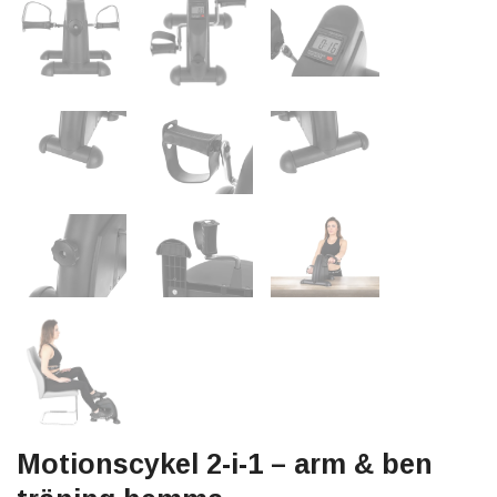
Motionscykel 2-i-1 – arm & ben