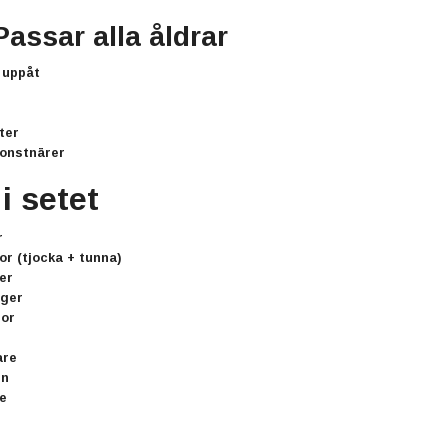
 Passar alla åldrar
 uppåt
ter
onstnärer
i setet
r
r (tjocka + tunna)
ler
rger
nor
are
in
e