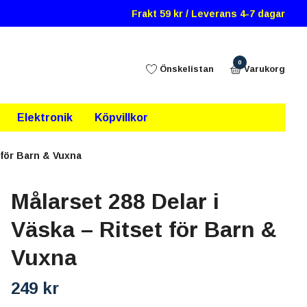
Frakt 59 kr / Leverans 4-7 dagar
0
Önskelistan
Varukorg
Elektronik
Köpvillkor
 för Barn & Vuxna
Målarset 288 Delar i
Väska – Ritset för Barn &
Vuxna
249 kr