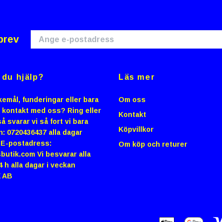
brev
du hjälp?
Läs mer
emål, funderingar eller bara
Om oss
i kontakt med oss? Ring eller
Kontakt
å svarar vi så fort vi bara
Köpvillkor
n: 0720436437 alla dagar
0 E-postadress:
Om köp och returer
butik.com
Vi besvarar alla
4 h alla dagar i veckan
 AB