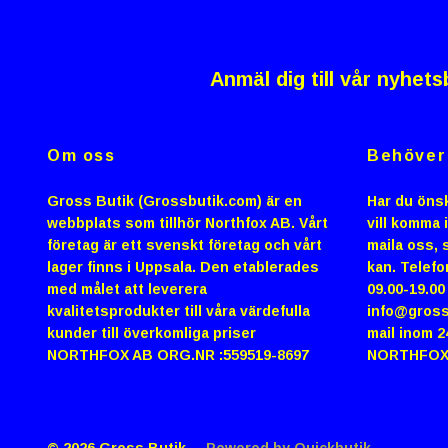
Anmäl dig till vår nyhets
Om oss
Behöver 
Gross Butik (Grossbutik.com) är en
Har du önsk
webbplats som tillhör Northfox AB. Vårt
vill komma 
företag är ett svenskt företag och vårt
maila oss, s
lager finns i Uppsala. Den etablerades
kan. Telefo
med målet att leverera
09.00-19.0
kvalitetsprodukter till våra värdefulla
info@gross
kunder till överkomliga priser
mail inom 2
NORTHFOX AB ORG.NR :559519-8697
NORTHFOX
© 2026 Gross Butik
Powered by Quickbutik