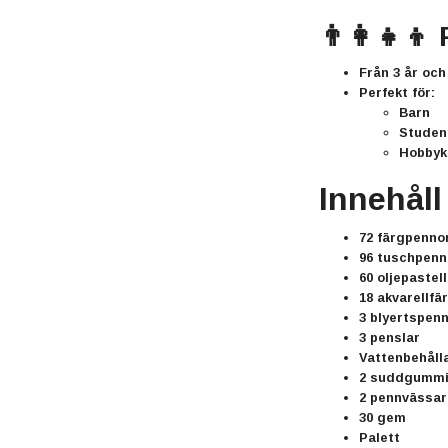
👨‍👩‍👧‍
Från
3 år och
Perfekt för:
Barn
Studen
Hobbyk
Innehåll 
72 färgpenno
96 tuschpenno
60 oljepastel
18 akvarellfä
3 blyertspen
3 penslar
Vattenbehåll
2 suddgumm
2 pennvässar
30 gem
Palett