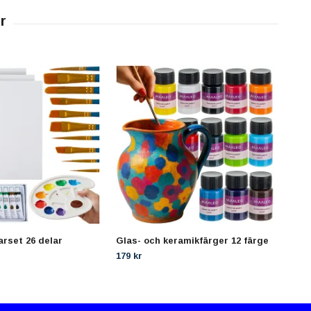
arset 26 delar
Glas- och keramikfärger 12 färge
Pens
179 kr
99 k