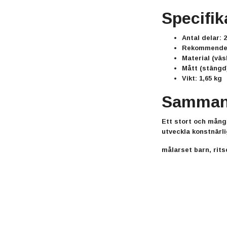
Specifik
Antal delar:
2
Rekommender
Material (väs
Mått (stängd
Vikt:
1,65 kg
Sammanf
Ett stort och mång
utveckla konstnärli
målarset barn, rits