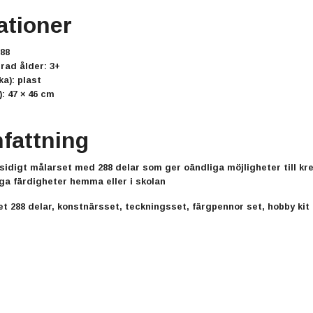
ationer
88
ad ålder:
3+
ka): plast
):
47 × 46 cm
attning
sidigt
målarset med 288 delar
som ger oändliga möjligheter till kre
ga färdigheter hemma eller i skolan
et 288 delar, konstnärsset, teckningsset, färgpennor set, hobby kit