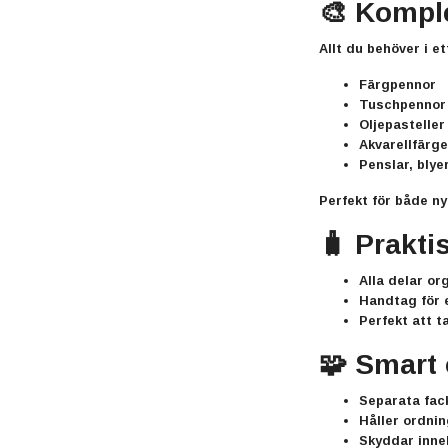
🎨 Komple
Allt du behöver i ett
Färgpennor
Tuschpennor 
Oljepasteller
Akvarellfärge
Penslar, blye
Perfekt för både ny
🧳 Prakti
Alla delar or
Handtag för 
Perfekt att t
🧩 Smart 
Separata fac
Håller ordnin
Skyddar inne