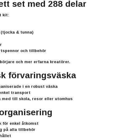
tt set med 288 delar
 kit:
(tjocka & tunna)
r
rtspennor och tillbehör
börjare och mer erfarna kreatörer.
sk förvaringsväska
ganiserade i en robust väska
enkel transport
a med till skola, resor eller utomhus
organisering
k för enkel åtkomst
g på alla tillbehör
hållet