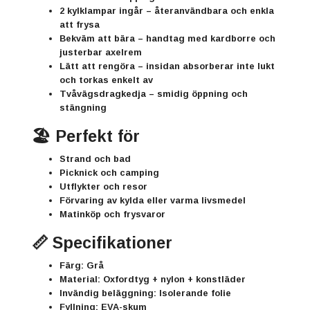
2 kylklampar ingår
– återanvändbara och enkla
att frysa
Bekväm att bära
– handtag med kardborre och
justerbar axelrem
Lätt att rengöra
– insidan absorberar inte lukt
och torkas enkelt av
Tvåvägsdragkedja
– smidig öppning och
stängning
🏖️ Perfekt för
Strand och bad
Picknick och camping
Utflykter och resor
Förvaring av kylda eller varma livsmedel
Matinköp och frysvaror
📏 Specifikationer
Färg:
Grå
Material:
Oxfordtyg + nylon + konstläder
Invändig beläggning:
Isolerande folie
Fyllning:
EVA-skum