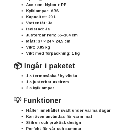
Axelrem:
Nylon + PP
Kylklampar:
ABS
Kapacitet:
20 L
Vattentät:
Ja
Isolerad:
Ja
Justerbar rem:
55–104 cm
Mått:
37 × 24 × 24,5 cm
Vikt:
0,95 kg
Vikt med förpackning:
1 kg
📦 Ingår i paketet
1 × termoväska / kylväska
1 × justerbar axelrem
2 × kylklampar
💡 Funktioner
Håller innehållet svalt under varma dagar
Kan även användas för varm mat
Stilren och praktisk design
Perfekt för vår och sommar