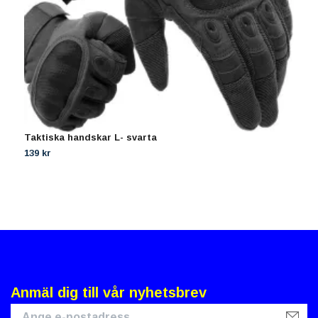
Taktiska handskar L- svarta
V
139 kr
1
Anmäl dig till vår nyhetsbrev