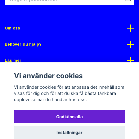
Om oss
Behöver du hjälp?
Läs mer
Vi använder cookies
Sociala medier
Vi använder cookies för att anpassa det innehåll som
visas för dig och för att du ska få bästa tänkbara
upplevelse när du handlar hos oss.
Godkänn alla
© 2026 Gross Butik
Powered by Quickbutik
Inställningar