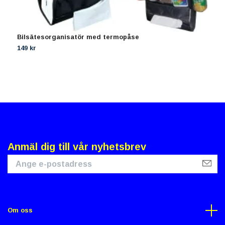
Bilsätesorganisatör med termopåse
K
S
149 kr
2
Anmäl dig till vår nyhetsbrev
Om oss