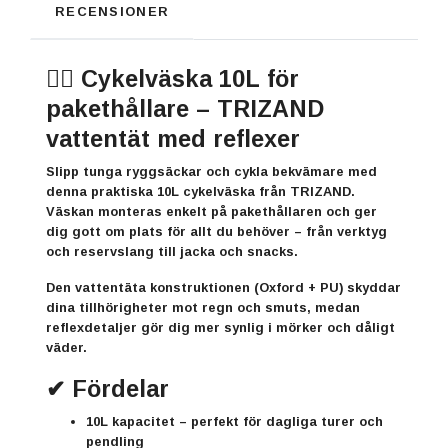
RECENSIONER
🚴‍♂️ Cykelväska 10L för
pakethållare –
TRIZAND
vattentät med reflexer
Slipp tunga ryggsäckar och cykla bekvämare med
denna praktiska
10L cykelväska från
TRIZAND
.
Väskan monteras enkelt på pakethållaren och ger
dig gott om plats för allt du behöver – från verktyg
och reservslang till jacka och snacks.
Den
vattentäta konstruktionen (Oxford + PU)
skyddar
dina tillhörigheter mot regn och smuts, medan
reflexdetaljer gör dig mer synlig i mörker och dåligt
väder.
✔ Fördelar
10L kapacitet
– perfekt för dagliga turer och
pendling