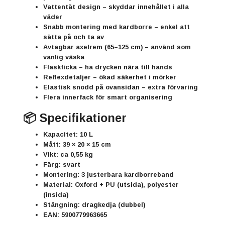
Vattentät design
– skyddar innehållet i alla
väder
Snabb montering med kardborre
– enkel att
sätta på och ta av
Avtagbar axelrem (65–125 cm)
– använd som
vanlig väska
Flaskficka – ha drycken nära till hands
Reflexdetaljer – ökad säkerhet i mörker
Elastisk snodd på ovansidan – extra förvaring
Flera innerfack för smart organisering
📦 Specifikationer
Kapacitet: 10 L
Mått: 39 × 20 × 15 cm
Vikt: ca 0,55 kg
Färg: svart
Montering: 3 justerbara kardborreband
Material: Oxford + PU (utsida), polyester
(insida)
Stängning: dragkedja (dubbel)
EAN: 5900779963665