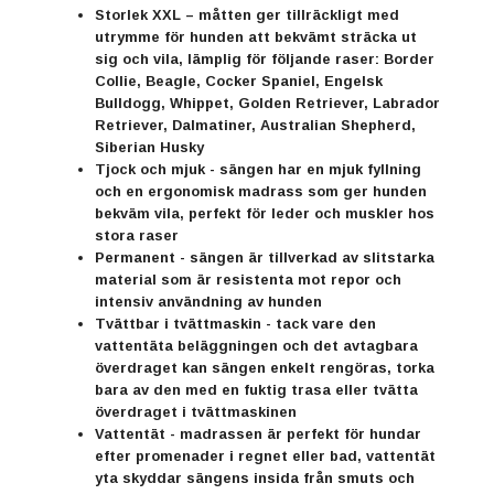
Storlek XXL – måtten ger tillräckligt med
utrymme för hunden att bekvämt sträcka ut
sig och vila, lämplig för följande raser: Border
Collie, Beagle, Cocker Spaniel, Engelsk
Bulldogg, Whippet, Golden Retriever, Labrador
Retriever, Dalmatiner, Australian Shepherd,
Siberian Husky
Tjock och mjuk - sängen har en mjuk fyllning
och en ergonomisk madrass som ger hunden
bekväm vila, perfekt för leder och muskler hos
stora raser
Permanent - sängen är tillverkad av slitstarka
material som är resistenta mot repor och
intensiv användning av hunden
Tvättbar i tvättmaskin - tack vare den
vattentäta beläggningen och det avtagbara
överdraget kan sängen enkelt rengöras, torka
bara av den med en fuktig trasa eller tvätta
överdraget i tvättmaskinen
Vattentät - madrassen är perfekt för hundar
efter promenader i regnet eller bad, vattentät
yta skyddar sängens insida från smuts och