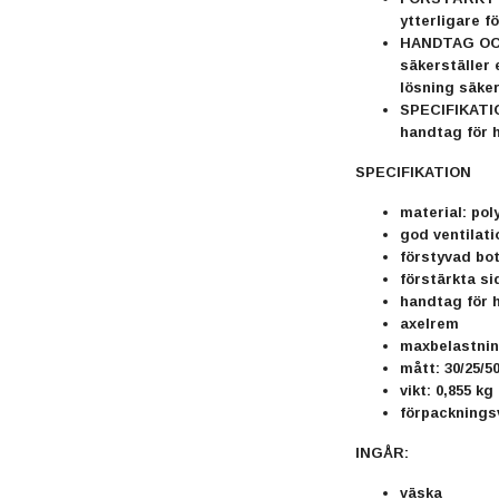
ytterligare f
HANDTAG OCH
säkerställer 
lösning säker
SPECIFIKATION
handtag för h
SPECIFIKATION
material: pol
god ventilati
förstyvad bo
förstärkta si
handtag för 
axelrem
maxbelastnin
mått: 30/25/5
vikt: 0,855 kg
förpackningsv
INGÅR:
väska