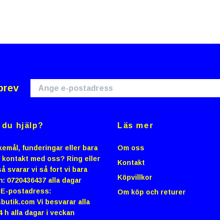
brev
du hjälp?
Läs mer
emål, funderingar eller bara
Om oss
i kontakt med oss? Ring eller
Kontakt
å svarar vi så fort vi bara
Köpvillkor
n: 0720436437 alla dagar
0 E-postadress:
Om köp och returer
butik.com
Vi besvarar alla
4 h alla dagar i veckan