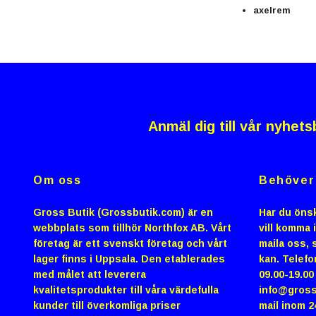
axelrem
Anmäl dig till vår nyhets
Om oss
Behöver 
Gross Butik (Grossbutik.com) är en
Har du önsk
webbplats som tillhör Northfox AB. Vårt
vill komma 
företag är ett svenskt företag och vårt
maila oss, s
lager finns i Uppsala. Den etablerades
kan. Telefo
med målet att leverera
09.00-19.0
kvalitetsprodukter till våra värdefulla
info@gross
kunder till överkomliga priser
mail inom 2