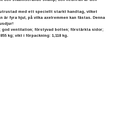
tad med ett speciellt starkt handtag, vilket
n är fyra hjul, på vilka axelremmen kan fästas. Denna
usdjur!
 god ventilation; förstyvad botten; förstärkta sidor;
55 kg; vikt i förpackning: 1,118 kg.