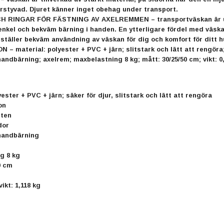
örstyvad. Djuret känner inget obehag under transport.
 RINGAR FÖR FÄSTNING AV AXELREMMEN – transportväskan är utrus
enkel och bekväm bärning i handen. En ytterligare fördel med väska
ställer bekväm användning av väskan för dig och komfort för ditt h
 – material: polyester + PVC + järn; slitstark och lätt att rengöra;
andbärning; axelrem; maxbelastning 8 kg; mått: 30/25/50 cm; vikt: 0,8
yester + PVC + järn; säker för djur, slitstark och lätt att rengöra
on
tten
dor
handbärning
g 8 kg
0 cm
ikt: 1,118 kg