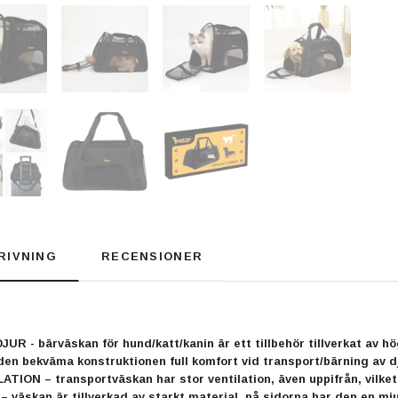
RIVNING
RECENSIONER
R - bärväskan för hund/katt/kanin är ett tillbehör tillverkat av hö
den bekväma konstruktionen full komfort vid transport/bärning av d
ION – transportväskan har stor ventilation, även uppifrån, vilket 
väskan är tillverkad av starkt material, på sidorna har den en mj