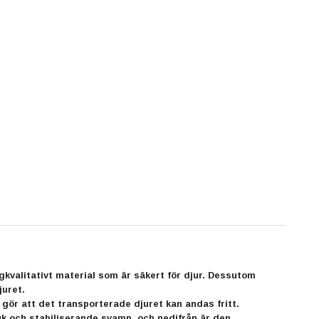
gkvalitativt material som är säkert för djur. Dessutom
juret.
gör att det transporterade djuret kan andas fritt.
uk och stabiliserande svamp, och nedifrån är den