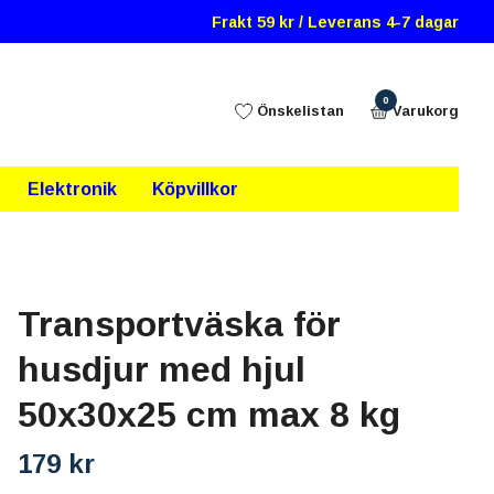
Frakt 59 kr / Leverans 4-7 dagar
0
Önskelistan
Varukorg
Elektronik
Köpvillkor
Transportväska för
husdjur med hjul
50x30x25 cm max 8 kg
179 kr