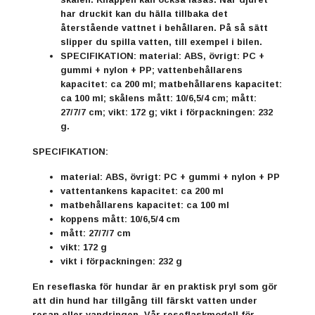
har druckit kan du hälla tillbaka det
återstående vattnet i behållaren. På så sätt
slipper du spilla vatten, till exempel i bilen.
SPECIFIKATION: material: ABS, övrigt: PC +
gummi + nylon + PP; vattenbehållarens
kapacitet: ca 200 ml; matbehållarens kapacitet:
ca 100 ml; skålens mått: 10/6,5/4 cm; mått:
27/7/7 cm; vikt: 172 g; vikt i förpackningen: 232
g.
SPECIFIKATION:
material: ABS, övrigt: PC + gummi + nylon + PP
vattentankens kapacitet: ca 200 ml
matbehållarens kapacitet: ca 100 ml
koppens mått: 10/6,5/4 cm
mått: 27/7/7 cm
vikt: 172 g
vikt i förpackningen: 232 g
En reseflaska för hundar är en praktisk pryl som gör
att din hund har tillgång till färskt vatten under
resan eller vandringen. Vår reseflaskmodell för