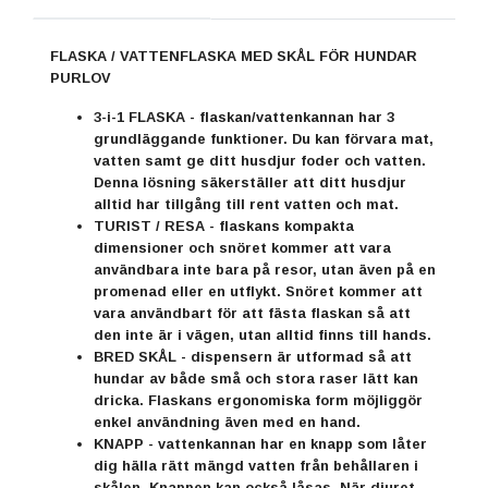
FLASKA / VATTENFLASKA MED SKÅL FÖR HUNDAR
PURLOV
3-i-1 FLASKA - flaskan/vattenkannan har 3
grundläggande funktioner. Du kan förvara mat,
vatten samt ge ditt husdjur foder och vatten.
Denna lösning säkerställer att ditt husdjur
alltid har tillgång till rent vatten och mat.
TURIST / RESA - flaskans kompakta
dimensioner och snöret kommer att vara
användbara inte bara på resor, utan även på en
promenad eller en utflykt. Snöret kommer att
vara användbart för att fästa flaskan så att
den inte är i vägen, utan alltid finns till hands.
BRED SKÅL - dispensern är utformad så att
hundar av både små och stora raser lätt kan
dricka. Flaskans ergonomiska form möjliggör
enkel användning även med en hand.
KNAPP - vattenkannan har en knapp som låter
dig hälla rätt mängd vatten från behållaren i
skålen. Knappen kan också låsas. När djuret