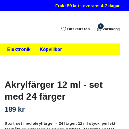
Frakt 59 kr / Leverans 4-7 dagar
0
Önskelistan
Varukorg
Elektronik
Köpvillkor
Akrylfärger 12 ml - set
med 24 färger
189 kr
Stort set med akrylfärger – 24 färger, 12 ml styck, perfekt