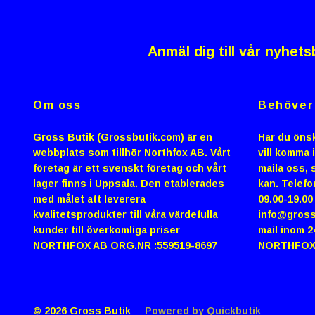
Anmäl dig till vår nyhets
Om oss
Behöver 
Gross Butik (Grossbutik.com) är en
Har du önsk
webbplats som tillhör Northfox AB. Vårt
vill komma 
företag är ett svenskt företag och vårt
maila oss, s
lager finns i Uppsala. Den etablerades
kan. Telefo
med målet att leverera
09.00-19.0
kvalitetsprodukter till våra värdefulla
info@gross
kunder till överkomliga priser
mail inom 2
NORTHFOX AB ORG.NR :559519-8697
NORTHFOX
© 2026 Gross Butik
Powered by Quickbutik