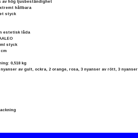
 av hög ljusbeständighet
xtremt hållbara
et styck
n estetisk låda
MAALEO
 ml styck
5 cm
ning: 0,518 kg
 3 nyanser av gult, ockra, 2 orange, rosa, 3 nyanser av rött, 3 nyanser
packning