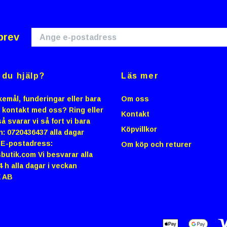
brev
du hjälp?
Läs mer
emål, funderingar eller bara
Om oss
i kontakt med oss? Ring eller
Kontakt
å svarar vi så fort vi bara
Köpvillkor
n: 0720436437 alla dagar
0 E-postadress:
Om köp och returer
butik.com
Vi besvarar alla
4 h alla dagar i veckan
 AB