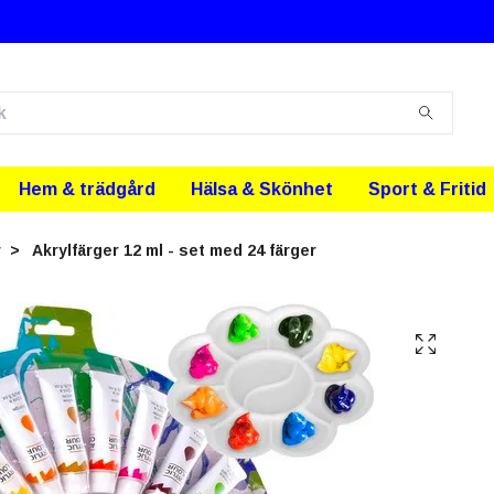
Hem & trädgård
Hälsa & Skönhet
Sport & Fritid
r
Akrylfärger 12 ml - set med 24 färger