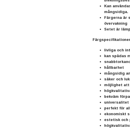
blekningsbes
Kan användas 
mångsidiga.
Färgerna är s
övervakning
Setet är lämp
Färgspecifikationer
livliga och i
kan spädas 
snabbtorkan
hållbarhet
mångsidig a
säker och luk
möjlighet att
högkvalitativ
bekväm förpa
universalitet
perfekt för all
ekonomiskt s
estetisk och 
högkvalitati