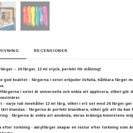
RIVNING
RECENSIONER
färger – 24 färger, 12 ml styck, perfekt för målning!
v god kvalitet - färgerna i setet erbjuder livfulla, hållbara färger
na.
ylfärgerna i setet är universella och enkla att applicera, vilket g
onstnärer.
 - varje tub innehåller 12 ml färg, vilket i ett set med 24 färger ger
lätt blandas - färgerna är perfekt blandbara, vilket gör att du kan f
ring - färgerna är enkla att använda, deras krämiga konsistens möjl
a efter torkning - akrylfärger skapar en textur efter torkning som är