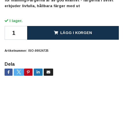
för målning!Färgerna är av god kvalitet - färgerna i setet
erbjuder livfulla, hållbara färger med ut
I lager.
LÄGG I KORGEN
Artikelnummer:
ISO-00024725
Dela