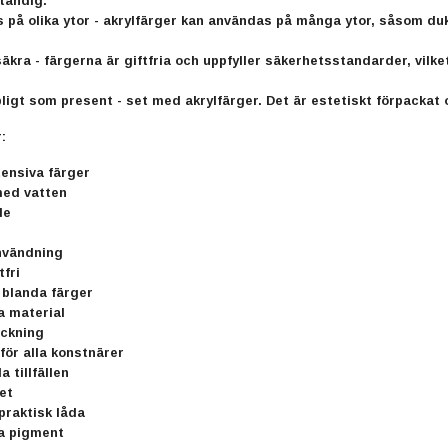
tändig.
på olika ytor - akrylfärger kan användas på många ytor, såsom duk,
äkra - färgerna är giftfria och uppfyller säkerhetsstandarder, vilk
ligt som present - set med akrylfärger. Det är estetiskt förpackat o
:
ntensiva färger
med vatten
de
nvändning
tfri
 blanda färger
a material
ckning
 för alla konstnärer
a tillfällen
et
praktisk låda
va pigment