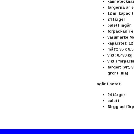
kännetecknas
färgerna är e
12 ml kapacit
24 färger
palett ingår
förpackad i e
varumärke 
kapacitet: 12
mått: 35 x 8,
vikt: 0,430 kg
vikt i förpack
färger: (vit,
grönt, lila)
Ingår i setet:
24 färger
palett
färgglad för