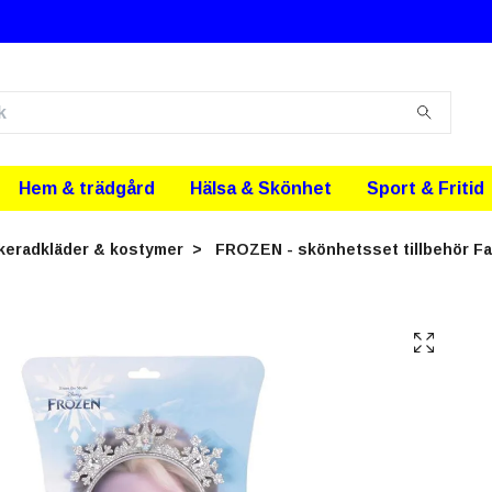
Hem & trädgård
Hälsa & Skönhet
Sport & Fritid
eradkläder & kostymer
FROZEN - skönhetsset tillbehör Fan