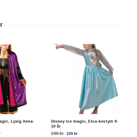
agic, Lyxig Anna-
Disney Ice magic, Elsa-kostym 9-
WISH
10 år
fant
399 kr
399 
r
229 kr