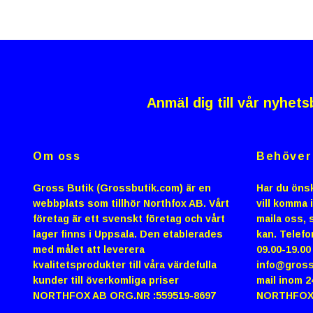
Anmäl dig till vår nyhets
Om oss
Behöver 
Gross Butik (Grossbutik.com) är en
Har du önsk
webbplats som tillhör Northfox AB. Vårt
vill komma 
företag är ett svenskt företag och vårt
maila oss, s
lager finns i Uppsala. Den etablerades
kan. Telefo
med målet att leverera
09.00-19.0
kvalitetsprodukter till våra värdefulla
info@gross
kunder till överkomliga priser
mail inom 2
NORTHFOX AB ORG.NR :559519-8697
NORTHFOX