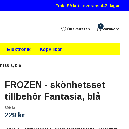
Frakt 59 kr / Leverans 4-7 dagar
0
Önskelistan
Varukorg
Elektronik
Köpvillkor
tasia, blå
FROZEN - skönhetsset
tillbehör Fantasia, blå
399 kr
229 kr