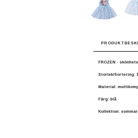
PRODUKTBESK
FROZEN - skönhetss
Storlek/Sortering: 1
Material: multikom
Färg: blå
Kollektion: sommar