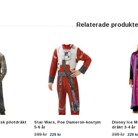
sk pilotdräkt
Star Wars, Poe Dameron-kostym
Disney Ice M
5-6 år
dräkt 3-4 år
399 kr
399 kr
229 kr
229 k