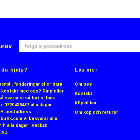
brev
du hjälp?
Läs mer
emål, funderingar eller bara
Om oss
i kontakt med oss? Ring eller
Kontakt
å svarar vi så fort vi bara
Köpvillkor
n: 0720436437 alla dagar
0 E-postadress:
Om köp och returer
butik.com
Vi besvarar alla
4 h alla dagar i veckan
 AB