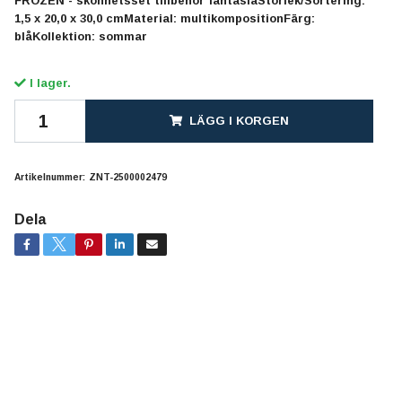
FROZEN - skönhetsset tillbehör fantasiaStorlek/Sortering:
1,5 x 20,0 x 30,0 cmMaterial: multikompositionFärg:
blåKollektion: sommar
I lager.
LÄGG I KORGEN
Artikelnummer:
ZNT-2500002479
Dela