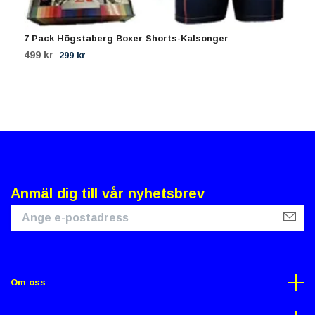
7 Pack Högstaberg Boxer Shorts-Kalsonger
1
499 kr
1
299 kr
Anmäl dig till vår nyhetsbrev
Om oss