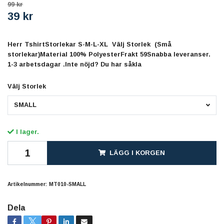
99 kr
39 kr
Herr TshirtStorlekar S-M-L-XL Välj Storlek (Små
storlekar)Material 100% PolyesterFrakt 59Snabba leveranser.
1-3 arbetsdagar .Inte nöjd? Du har såkla
Välj Storlek
SMALL
I lager.
LÄGG I KORGEN
Artikelnummer:
MT010-SMALL
Dela