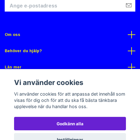
Om oss
Behöver du hjälp?
Läs mer
Vi använder cookies
Sociala medier
Vi använder cookies för att anpassa det innehåll som
visas för dig och för att du ska få bästa tänkbara
upplevelse när du handlar hos oss.
Godkänn alla
© 2026 Gross Butik
Powered by Quickbutik
Inställningar