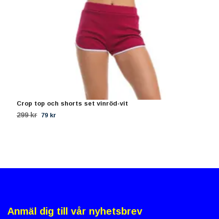
Crop top och shorts set vinröd-vit
1
299 kr
1
79 kr
Anmäl dig till vår nyhetsbrev