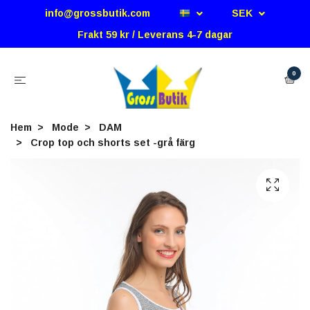
info@grossbutik.com
SEK
Frakt 59 kr / Leverans 4-7 dagar
0
Hem
Mode
DAM
Crop top och shorts set -grå färg