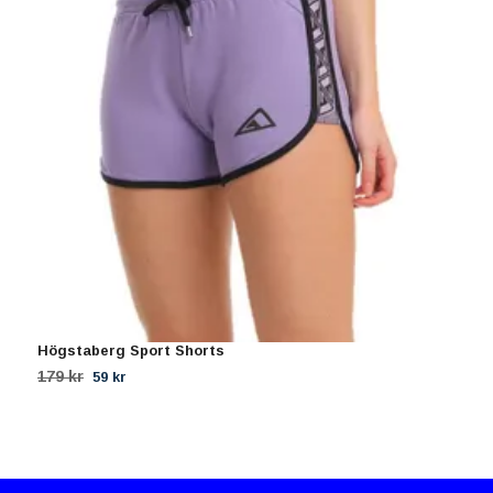
Högstaberg Sport Shorts
H
179 kr
1
59 kr