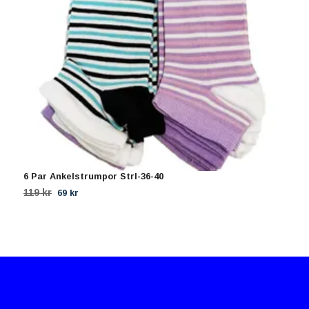
6 Par Ankelstrumpor Strl-36-40
1
119 kr
1
69 kr