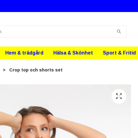
Hem & trädgård
Hälsa & Skönhet
Sport & Fritid
M
Crop top och shorts set