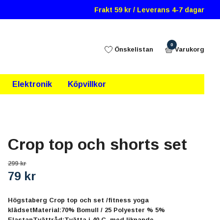
Frakt 59 kr / Leverans 4-7 dagar
0
Önskelistan
Varukorg
Elektronik
Köpvillkor
Crop top och shorts set
299 kr
79 kr
Högstaberg Crop top och set /fitness yoga
klädsetMaterial:70% Bomull / 25 Polyester % 5%
ElastanTvättråd:Tvätta i 40 C, med liknande