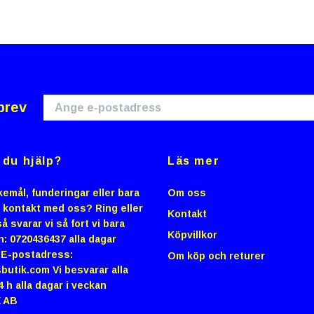
brev
du hjälp?
Läs mer
emål, funderingar eller bara
Om oss
i kontakt med oss? Ring eller
Kontakt
å svarar vi så fort vi bara
Köpvillkor
n: 0720436437 alla dagar
0 E-postadress:
Om köp och returer
butik.com
Vi besvarar alla
4 h alla dagar i veckan
 AB