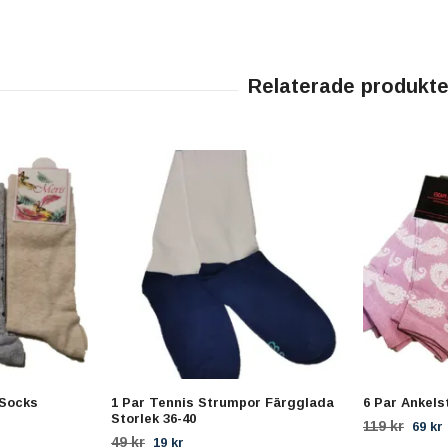
-Socks
1 Par Tennis Strumpor Färgglada
6 Par Ankels
Storlek 36-40
119 kr
69 kr
49 kr
19 kr