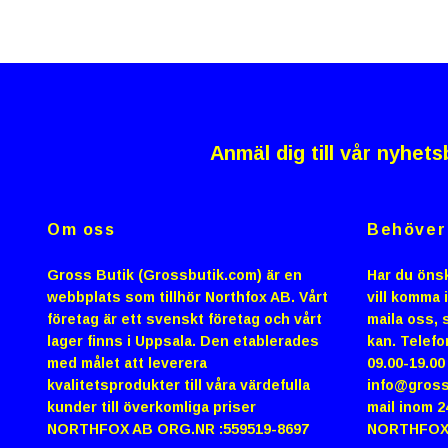
Anmäl dig till vår nyhets
Om oss
Behöver 
Gross Butik (Grossbutik.com) är en
Har du önsk
webbplats som tillhör Northfox AB. Vårt
vill komma 
företag är ett svenskt företag och vårt
maila oss, s
lager finns i Uppsala. Den etablerades
kan. Telefo
med målet att leverera
09.00-19.0
kvalitetsprodukter till våra värdefulla
info@gross
kunder till överkomliga priser
mail inom 2
NORTHFOX AB ORG.NR :559519-8697
NORTHFOX