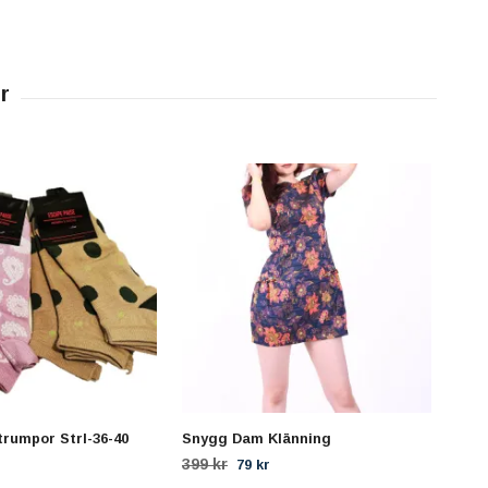
trumpor Strl-36-40
Snygg Dam Klänning
Sny
399 kr
399 
79 kr