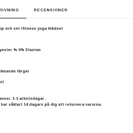
RIVNING
RECENSIONER
p och set /fitness yoga klädset
lyester % 5% Elastan
liknande färger
ti
nser. 1-3 arbetsdagar .
 har såklart 14 dagars på dig att returnera varorna.