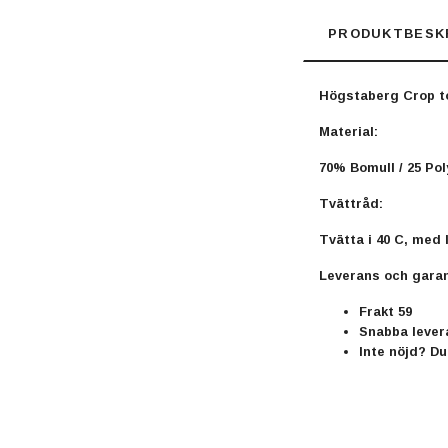
PRODUKTBESK
Högstaberg Crop to
Material:
70% Bomull / 25 Po
Tvättråd:
Tvätta i 40 C, med 
Leverans och garan
Frakt 59
Snabba levera
Inte nöjd? Du