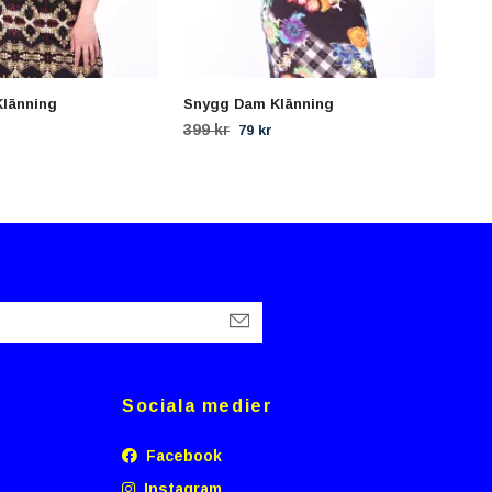
länning
Snygg Dam Klänning
Eleg
399 kr
Slu
79 kr
Sociala medier
Facebook
Instagram