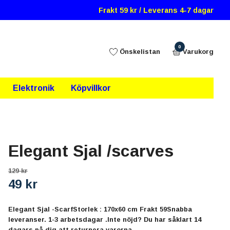
Frakt 59 kr / Leverans 4-7 dagar
0
Önskelistan
Varukorg
Elektronik
Köpvillkor
Elegant Sjal /scarves
129 kr
49 kr
Elegant Sjal -ScarfStorlek : 170x60 cm Frakt 59Snabba
leveranser. 1-3 arbetsdagar .Inte nöjd? Du har såklart 14
dagars på dig att returnera varorna