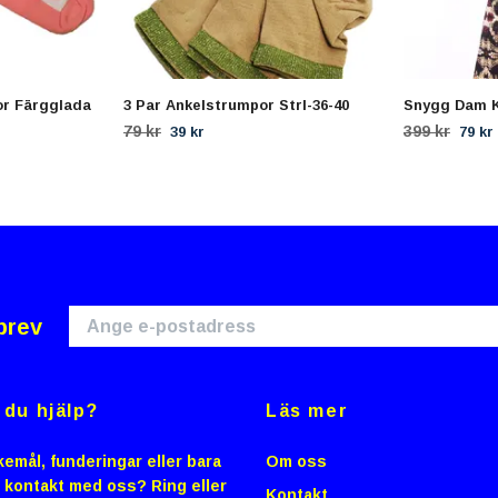
or Färgglada
3 Par Ankelstrumpor Strl-36-40
Snygg Dam K
79 kr
399 kr
39 kr
79 kr
brev
du hjälp?
Läs mer
emål, funderingar eller bara
Om oss
i kontakt med oss? Ring eller
Kontakt