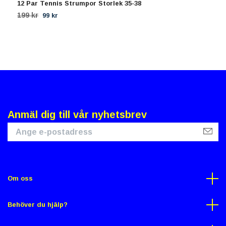
12 Par Tennis Strumpor Storlek 35-38
6
199 kr
1
99 kr
Anmäl dig till vår nyhetsbrev
Om oss
Behöver du hjälp?