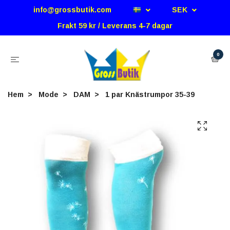
info@grossbutik.com
SEK
Frakt 59 kr / Leverans 4-7 dagar
0
Hem
Mode
DAM
1 par Knästrumpor 35-39