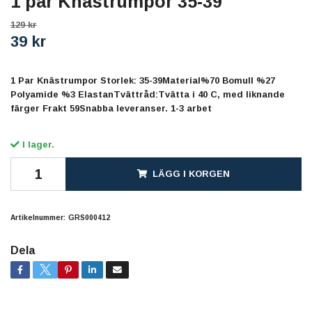
1 par Knästrumpor 35-39
129 kr
39 kr
1 Par Knästrumpor Storlek: 35-39Material%70 Bomull %27
Polyamide %3 ElastanTvättråd:Tvätta i 40 C, med liknande
färger Frakt 59Snabba leveranser. 1-3 arbet
I lager.
LÄGG I KORGEN
Artikelnummer:
GRS000412
Dela