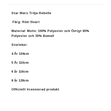
Star Wars Tröja-Rebelle
Färg: Röd /Svart
Material: Motiv: 100% Polyester och Övrigt 65%
Polyester och 35% Bomull
Storleker:
4 År 104cm
5 År 110cm
6 år 116cm
8 år 128cm
Officiellt licensierad produkt