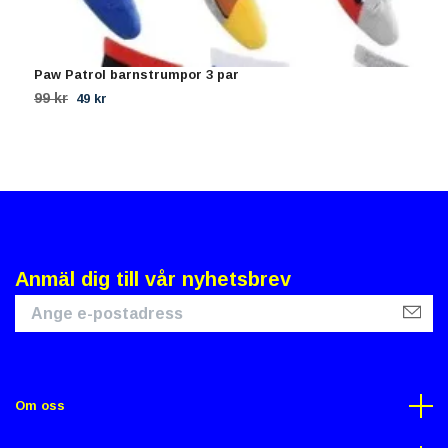
Paw Patrol barnstrumpor 3 par
1
99 kr
4
49 kr
Anmäl dig till vår nyhetsbrev
Om oss