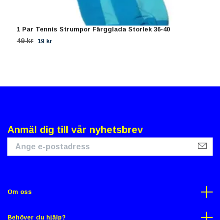
1 Par Tennis Strumpor Färgglada Storlek 36-40
4
49 kr
1
19 kr
Anmäl dig till vår nyhetsbrev
Om oss
Behöver du hjälp?