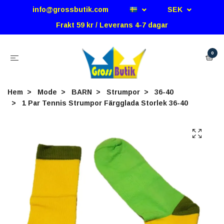
info@grossbutik.com
SEK
Frakt 59 kr / Leverans 4-7 dagar
0
Hem
Mode
BARN
Strumpor
36-40
1 Par Tennis Strumpor Färgglada Storlek 36-40