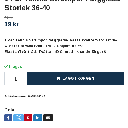
Storlek 36-40
49 kr
19 kr
1 Par Tennis Strumpor färgglada- bästa kvalitetStorlek: 36-
40Material %80 Bomull %17 Polyamide %3
ElastanTvättråd: Tvätta i 40 C, med liknande färger&
I lager.
LÄGG I KORGEN
Artikelnummer:
GRS000174
Dela