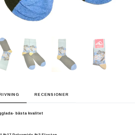
RIVNING
RECENSIONER
gglada- bästa kvalitet
l %17 Polyamide %3 Elastan