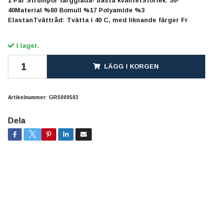
1 Par Strumpor färgglada- bästa kvalitetStorlek: 36-
40Material %80 Bomull %17 Polyamide %3
ElastanTvättråd: Tvätta i 40 C, med liknande färger Fr
I lager.
LÄGG I KORGEN
Artikelnummer:
GRS000503
Dela