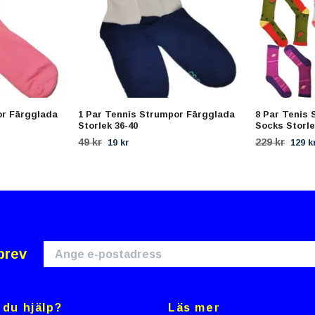
or Färgglada
1 Par Tennis Strumpor Färgglada
8 Par Tenis
Storlek 36-40
Socks Storle
49 kr
229 kr
19 kr
129 k
brev
du hjälp?
Läs mer