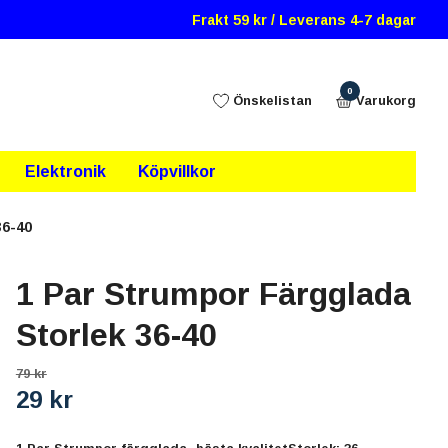
Frakt 59 kr / Leverans 4-7 dagar
0
Önskelistan
Varukorg
Elektronik
Köpvillkor
36-40
1 Par Strumpor Färgglada
Storlek 36-40
79 kr
29 kr