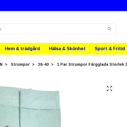
Hem & trädgård
Hälsa & Skönhet
Sport & Fritid
N
Strumpor
36-40
1 Par Strumpor Färgglada Storlek 