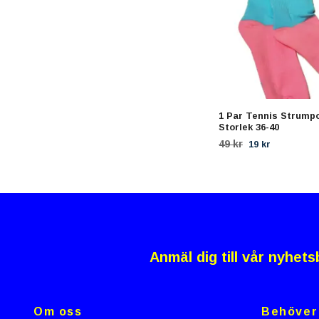
1 Par Tennis Strump
Storlek 36-40
49 kr
19 kr
Anmäl dig till vår nyhets
Om oss
Behöver 