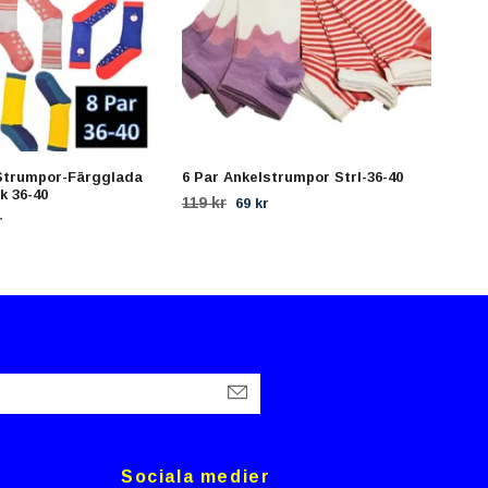
 Strumpor-Färgglada
6 Par Ankelstrumpor Strl-36-40
6 P
k 36-40
Stor
119 kr
69 kr
129 
r
Sociala medier