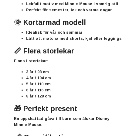
Lekfullt motiv med
Minnie Mouse i somrig stil
Perfekt för semester, lek och varma dagar
🌞 Kortärmad modell
Idealisk för vår och sommar
Lätt att matcha med shorts, kjol eller leggings
📏 Flera storlekar
Finns i storlekar:
3 år / 98 cm
4 år / 104 cm
5 år / 110 cm
6 år / 116 cm
8 år / 128 cm
🎁 Perfekt present
En uppskattad gåva till barn som älskar
Disney
Minnie Mouse
.