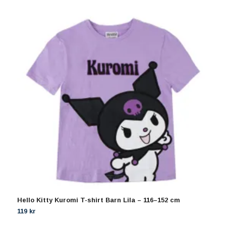
Hello Kitty Kuromi T-shirt Barn Lila – 116–152 cm
H
119 kr
1