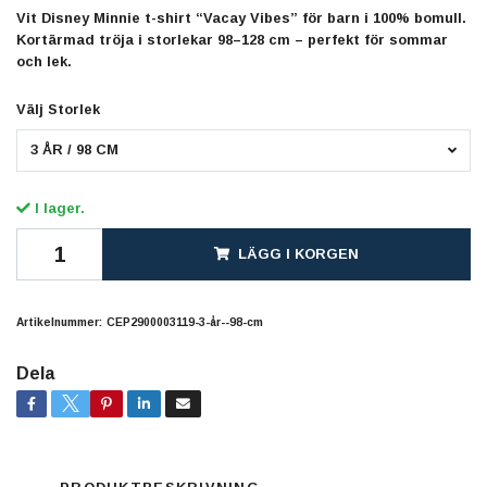
Vit Disney Minnie t-shirt “Vacay Vibes” för barn i 100% bomull.
Kortärmad tröja i storlekar 98–128 cm – perfekt för sommar
och lek.
Välj Storlek
3 ÅR / 98 CM
I lager.
LÄGG I KORGEN
Artikelnummer:
CEP2900003119-3-år--98-cm
Dela