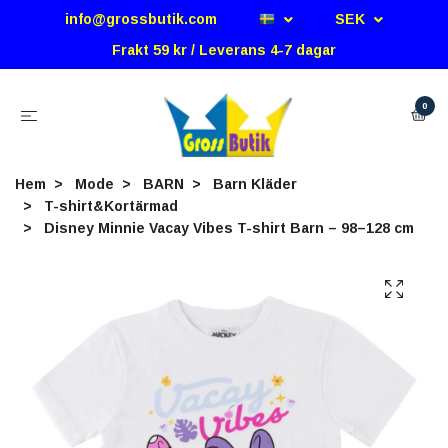
info@grossbutik.com
SEK
Frakt 59 kr / Leverans 4-7 dagar
0
Hem
Mode
BARN
Barn Kläder
T-shirt&Kortärmad
Disney Minnie Vacay Vibes T-shirt Barn – 98–128 cm