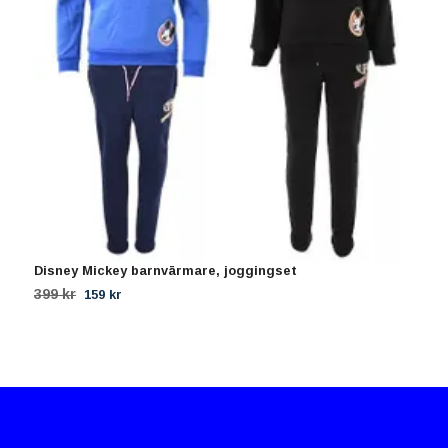
Disney Mickey barnvärmare, joggingset
M
399 kr
3
159 kr