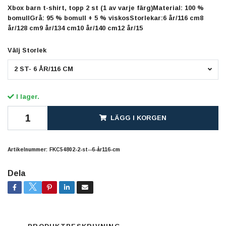
Xbox barn t-shirt, topp 2 st (1 av varje färg)Material: 100 %
bomullGrå: 95 % bomull + 5 % viskosStorlekar:6 år/116 cm8
år/128 cm9 år/134 cm10 år/140 cm12 år/15
Välj Storlek
2 ST- 6 ÅR/116 CM
I lager.
LÄGG I KORGEN
Artikelnummer:
FKC54802-2-st--6-år116-cm
Dela