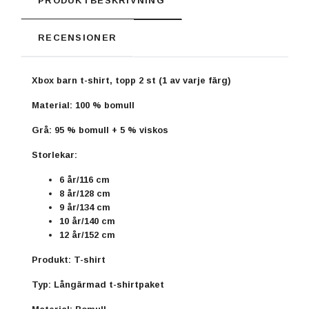
PRODUKTBESKRIVNING
RECENSIONER
Xbox barn t-shirt, topp 2 st (1 av varje färg)
Material: 100 % bomull
Grå: 95 % bomull + 5 % viskos
Storlekar:
6 år/116 cm
8 år/128 cm
9 år/134 cm
10 år/140 cm
12 år/152 cm
Produkt: T-shirt
Typ: Långärmad t-shirtpaket