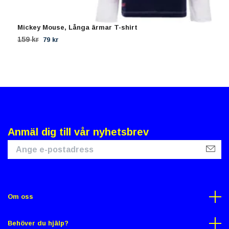
Mickey Mouse, Långa ärmar T-shirt
1
159 kr
4
79 kr
Anmäl dig till vår nyhetsbrev
Om oss
Behöver du hjälp?