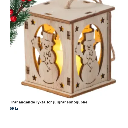
Trähängande lykta för julgranssnögubbe
T
59 kr
1