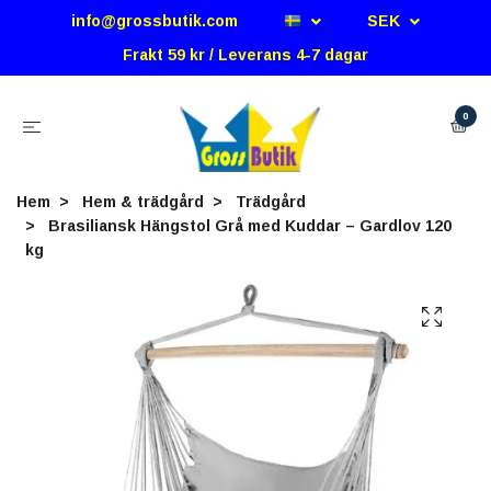
info@grossbutik.com
SEK
Frakt 59 kr / Leverans 4-7 dagar
0
Hem
Hem & trädgård
Trädgård
Brasiliansk Hängstol Grå med Kuddar – Gardlov 120
kg