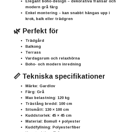
Elegant boho-design
– dekorativa fransar och
modern grå färg
Enkel montering
– kan snabbt hängas upp i
krok, balk eller trädgren
🌿 Perfekt för
Trädgård
Balkong
Terrass
Vardagsrum och relaxhörna
Boho- och modern inredning
📏 Tekniska specifikationer
Märke:
Gardlov
Färg:
Grå
Max belastning:
120 kg
Trästång bredd:
100 cm
Sitsmått:
130 × 100 cm
Kuddstorlek:
45 × 45 cm
Material:
Bomull + polyester
Kuddfyllning:
Polyesterfiber