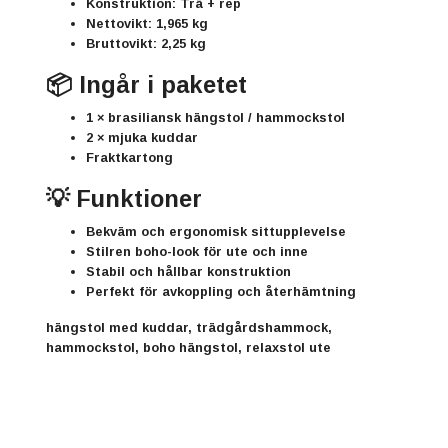
Konstruktion:
Trä + rep
Nettovikt:
1,965 kg
Bruttovikt:
2,25 kg
📦 Ingår i paketet
1 × brasiliansk hängstol / hammockstol
2 × mjuka kuddar
Fraktkartong
💡 Funktioner
Bekväm och ergonomisk sittupplevelse
Stilren boho-look för ute och inne
Stabil och hållbar konstruktion
Perfekt för avkoppling och återhämtning
hängstol med kuddar, trädgårdshammock,
hammockstol, boho hängstol, relaxstol ute