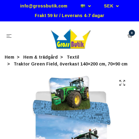
info@grossbutik.com
SEK
Frakt 59 kr / Leverans 4-7 dagar
0
Hem
Hem & trädgård
Textil
Traktor Green Field, överkast 140×200 cm, 70×90 cm