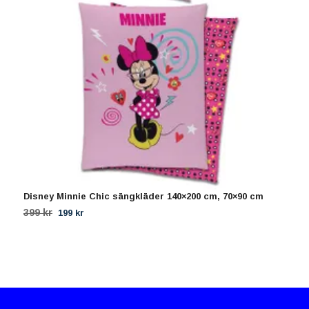
Disney Minnie Chic sängkläder 140×200 cm, 70×90 cm
H
7
399 kr
199 kr
4