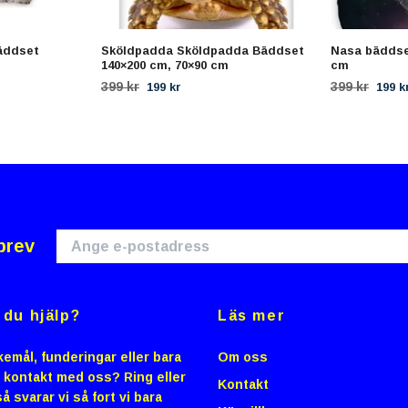
bäddset
Sköldpadda Sköldpadda Bäddset
Nasa bäddse
140×200 cm, 70×90 cm
cm
399 kr
399 kr
199 kr
199 k
brev
du hjälp?
Läs mer
emål, funderingar eller bara
Om oss
i kontakt med oss? Ring eller
Kontakt
å svarar vi så fort vi bara