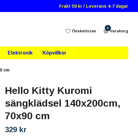
Frakt 59 kr / Leverans 4-7 dagar
0
Önskelistan
Varukorg
Elektronik
Köpvillkor
90 cm
Hello Kitty Kuromi
sängklädsel 140x200cm,
70x90 cm
329 kr