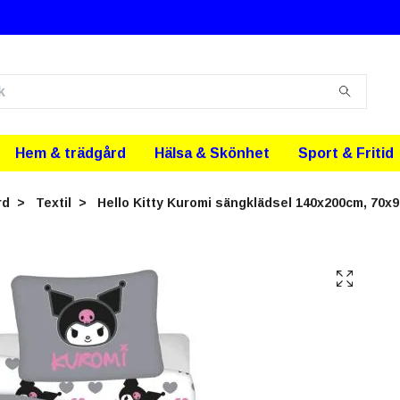
Hem & trädgård
Hälsa & Skönhet
Sport & Fritid
rd
Textil
Hello Kitty Kuromi sängklädsel 140x200cm, 70x