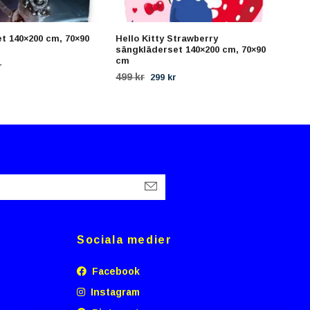
t 140×200 cm, 70×90
Hello Kitty Strawberry
Mine
sängkläderset 140×200 cm, 70×90
säng
cm
70x
r
299 
499 kr
299 kr
Sociala medier
Facebook
Instagram