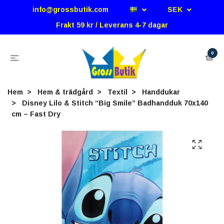
info@grossbutik.com
SEK
Frakt 59 kr / Leverans 4-7 dagar
0
Hem
Hem & trädgård
Textil
Handdukar
Disney Lilo & Stitch “Big Smile” Badhandduk 70x140
cm – Fast Dry