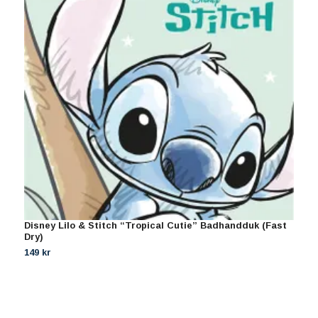
Disney Lilo & Stitch “Tropical Cutie” Badhandduk (Fast
D
Dry)
S
149 kr
1