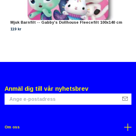
Mjuk Barnfilt -- Gabby’s Dollhouse Fleecefilt 100x140 cm
B
119 kr
1
Anmäl dig till vår nyhetsbrev
Om oss