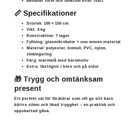
Behåller form och funktion efter tvätt
📏 Specifikationer
Storlek: 100 × 150 cm
Vikt: 4 kg
Konstruktion: 7 lager
Fyllning: glasmikrokulor + non-woven material
Material: polyester, bomull, PVC, nylon,
zinklegering
Färg: marinblå med barnmotiv
Extra: fästöglor i hörn och på sidor
🎁 Trygg och omtänksam
present
Ett perfekt val för föräldrar som vill ge sitt barn
bättre sömn och ökad trygghet – en praktisk och
uppskattad gåva.