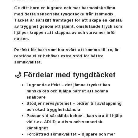
Ge ditt barn en lugnare och mer harmonisk sömn
med detta sensoriska tyngdtäcke från Isomedix.
Täcket är särskilt framtaget för att skapa en känsla
av trygghet genom ett jämnt, omslutande tryck som
hjälper kroppen att slappna av och varva ner inför
natten.
Perfekt för barn som har svårt att komma till ro, är
rastlösa eller behöver extra stöd för bättre
sömnkvalitet.
🌙 Fördelar med tyngdtäcket
Lugnande effekt
– det jämna trycket kan
minska oro och hjälpa barnet att somna
snabbare
Stödjer nervsystemet
– bidrar till avslappning
och ökad trygghetskänsla
Passar vid särskilda behov
– kan vara till hjälp
vid t.ex. ADHD, autism och sensorisk
känslighet
Förbättrad sömnkvalitet
– djupare och mer