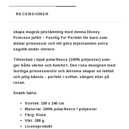
RECENSIONER
skapa magisk julstämning med denna
Disney
Princess
julfilt – Festlig Fe
! Perfekt för barn som
älskar prinsessor och vill göra mysstunden extra
sagolik under vintern.
Tillverkad i mjuk polarfleece (100% polyester) som
ger både värme och komfort. Den rosa designen med
festliga prinsessmotiv och älvtema skapar en lekfull
och julig känsla – perfekt i soffan, sängen eller på
resan.
Snabb fakta:
Storlek: 100 x 140 cm
Material: 100% polarfleece / polyester
Färg: Rosa
Vikt: 288 g
Licensprodukt