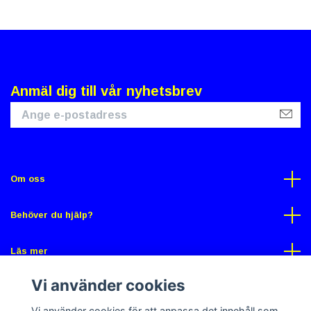
Anmäl dig till vår nyhetsbrev
Om oss
Behöver du hjälp?
Läs mer
Vi använder cookies
Sociala medier
Vi använder cookies för att anpassa det innehåll som