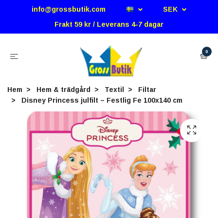
info@grossbutik.com
SEK
Frakt 59 kr / Leverans 4-7 dagar
0
Hem
Hem & trädgård
Textil
Filtar
Disney Princess julfilt – Festlig Fe 100x140 cm