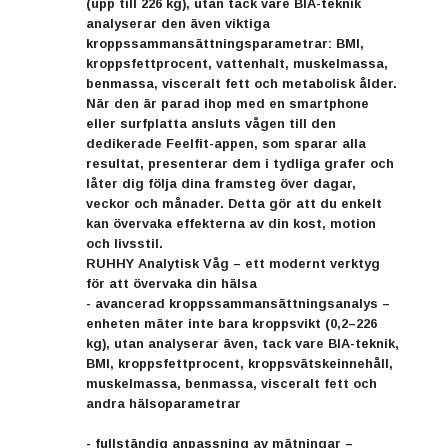
(upp till 226 kg), utan tack vare BIA-teknik
analyserar den även viktiga
kroppssammansättningsparametrar: BMI,
kroppsfettprocent, vattenhalt, muskelmassa,
benmassa, visceralt fett och metabolisk ålder.
När den är parad ihop med en smartphone
eller surfplatta ansluts vågen till den
dedikerade Feelfit-appen, som sparar alla
resultat, presenterar dem i tydliga grafer och
låter dig följa dina framsteg över dagar,
veckor och månader. Detta gör att du enkelt
kan övervaka effekterna av din kost, motion
och livsstil.
RUHHY Analytisk Våg – ett modernt verktyg
för att övervaka din hälsa
- avancerad kroppssammansättningsanalys –
enheten mäter inte bara kroppsvikt (0,2–226
kg), utan analyserar även, tack vare BIA-teknik,
BMI, kroppsfettprocent, kroppsvätskeinnehåll,
muskelmassa, benmassa, visceralt fett och
andra hälsoparametrar
- fullständig anpassning av mätningar –