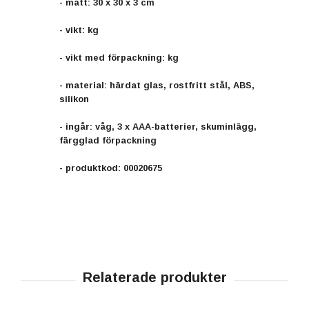
- mått: 30 x 30 x 3 cm
- vikt: kg
- vikt med förpackning: kg
- material: härdat glas, rostfritt stål, ABS,
silikon
- ingår: våg, 3 x AAA-batterier, skuminlägg,
färgglad förpackning
- produktkod: 00020675