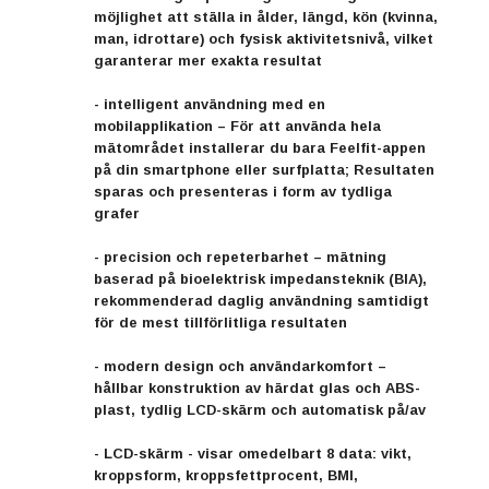
möjlighet att ställa in ålder, längd, kön (kvinna,
man, idrottare) och fysisk aktivitetsnivå, vilket
garanterar mer exakta resultat
- intelligent användning med en
mobilapplikation – För att använda hela
mätområdet installerar du bara Feelfit-appen
på din smartphone eller surfplatta; Resultaten
sparas och presenteras i form av tydliga
grafer
- precision och repeterbarhet – mätning
baserad på bioelektrisk impedansteknik (BIA),
rekommenderad daglig användning samtidigt
för de mest tillförlitliga resultaten
- modern design och användarkomfort –
hållbar konstruktion av härdat glas och ABS-
plast, tydlig LCD-skärm och automatisk på/av
- LCD-skärm - visar omedelbart 8 data: vikt,
kroppsform, kroppsfettprocent, BMI,