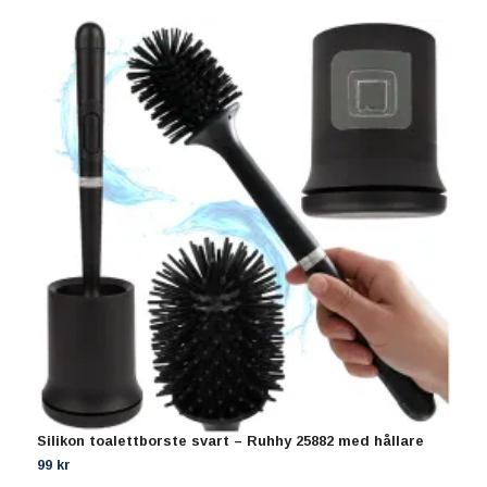
Silikon toalettborste svart – Ruhhy 25882 med hållare
B
g
99 kr
1