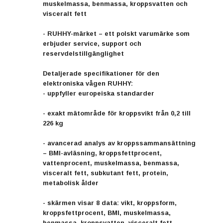
muskelmassa, benmassa, kroppsvatten och
visceralt fett
- RUHHY-märket – ett polskt varumärke som
erbjuder service, support och
reservdelstillgänglighet
Detaljerade specifikationer för den
elektroniska vågen RUHHY:
- uppfyller europeiska standarder
- exakt mätområde för kroppsvikt från 0,2 till
226 kg
- avancerad analys av kroppssammansättning
– BMI-avläsning, kroppsfettprocent,
vattenprocent, muskelmassa, benmassa,
visceralt fett, subkutant fett, protein,
metabolisk ålder
- skärmen visar 8 data: vikt, kroppsform,
kroppsfettprocent, BMI, muskelmassa,
benmassa, kroppsvatten, visceralt fett