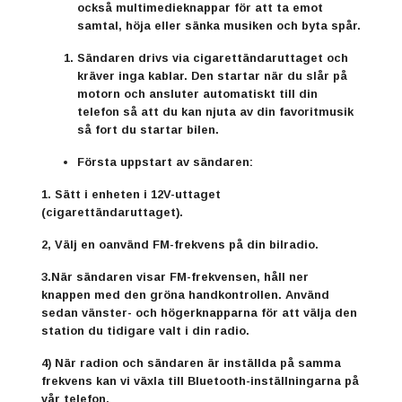
också multimedieknappar för att ta emot
samtal, höja eller sänka musiken och byta spår.
Sändaren drivs via cigarettändaruttaget och
kräver inga kablar. Den startar när du slår på
motorn och ansluter automatiskt till din
telefon så att du kan njuta av din favoritmusik
så fort du startar bilen.
Första uppstart av sändaren:
1. Sätt i enheten i 12V-uttaget
(cigarettändaruttaget).
2, Välj en oanvänd FM-frekvens på din bilradio.
3.När sändaren visar FM-frekvensen, håll ner
knappen med den gröna handkontrollen. Använd
sedan vänster- och högerknapparna för att välja den
station du tidigare valt i din radio.
4) När radion och sändaren är inställda på samma
frekvens kan vi växla till Bluetooth-inställningarna på
vår telefon.