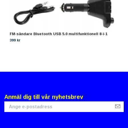
FM-sändare Bluetooth USB 5.0 multifunktionell 8-i-1
B
B
399 kr
5
Anmäl dig till vår nyhetsbrev