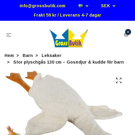
info@grossbutik.com
SEK
Frakt 59 kr / Leverans 4-7 dagar
0
Hem
Barn
Leksaker
Stor plyschgås 130 cm – Gosedjur & kudde för barn