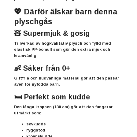
💖 Därför älskar barn denna
plyschgås
🧸 Supermjuk & gosig
Tillverkad av högkvalitativ plysch och fylld med
elastisk PP-bomull som gör den
extra mjuk och
kramvänlig
.
👶 Säker från 0+
Giftfria och hudvänliga material gör att den passar
även för
nyfödda barn
.
🛏️ Perfekt som kudde
Den långa kroppen (130 cm) gör att den fungerar
utmärkt som:
sovkudde
ryggstöd
kroppskudde