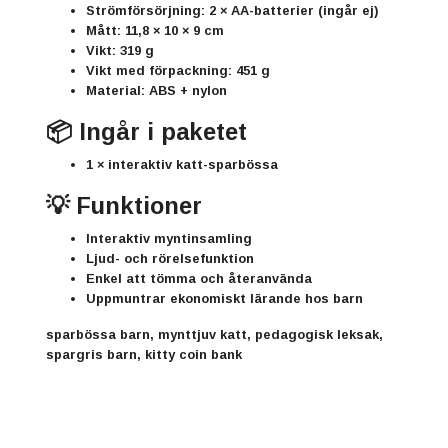
Strömförsörjning:
2 × AA-batterier (ingår ej)
Mått:
11,8 × 10 × 9 cm
Vikt:
319 g
Vikt med förpackning:
451 g
Material:
ABS + nylon
📦 Ingår i paketet
1 × interaktiv katt-sparbössa
💡 Funktioner
Interaktiv myntinsamling
Ljud- och rörelsefunktion
Enkel att tömma och återanvända
Uppmuntrar ekonomiskt lärande hos barn
sparbössa barn, mynttjuv katt, pedagogisk leksak,
spargris barn, kitty coin bank