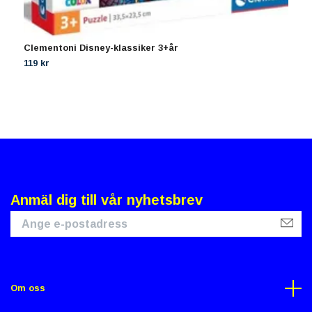
Clementoni Disney-klassiker 3+år
V
119 kr
2
Anmäl dig till vår nyhetsbrev
Om oss